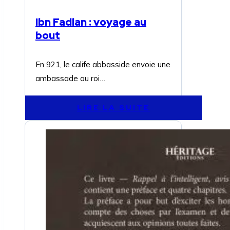
Ibn Fadlan : voyage au
bout
En 921, le calife abbasside envoie une
ambassade au roi…
LIRE LA SUITE