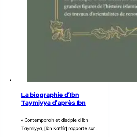
La biographie d’Ibn
Taymiyya d’après Ibn
« Contemporain et disciple d’Ibn
Taymiyya, [Ibn Kathîr] rapporte sur…