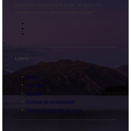
Hamidullah tout au long de sa vie : "la rigueur des
orientalistes et les convictions d’un croyant".
Liens
Accueil
A propos
Contact
Politique de confidentialité
Conditions générales de vente