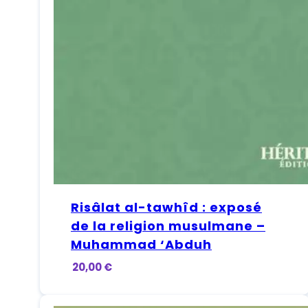
Risâlat al-tawhîd : exposé
de la religion musulmane –
Muhammad ‘Abduh
20,00
€