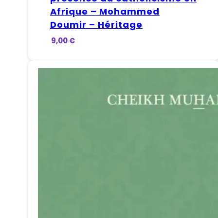
Afrique – Mohammed
Doumir – Héritage
9,00
€