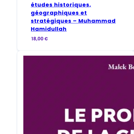
études historiques,
géographiques et
stratégiques – Muhammad
Hamidullah
18,00
€