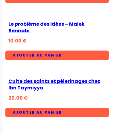
Le problème des idées – Malek
Bennabi
10,00
€
AJOUTER AU PANIER
Culte des saints et pèlerinages chez
Ibn Taymiyya
20,00
€
AJOUTER AU PANIER