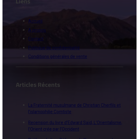
Liens
Accueil
A propos
Contact
Politique de confidentialité
Conditions générales de vente
Articles Récents
La Fraternité musulmane de Christian Cherfils et
l’islamophilie Comtiste
Recension du livre d’Edward Saïd, L’Orientalisme,
l’Orient crée par l’Occident