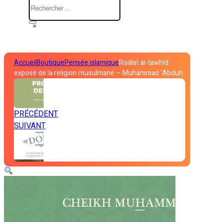
×
Accueil
Boutique
Pensée islamique
Risâlat al-tawhîd :
exposé de la religion musulmane – Muhammad ‘Abduh
PRÉCÉDENT
SUIVANT