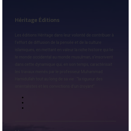
Héritage Éditions
Les éditions Héritage dans leur volonté de contribuer à
l’effort de diffusion de la pensée et de la culture
islamiques, en mettant en valeur la riche histoire qui lie
le monde occidental au monde musulman, s’inscrivent
dans cette dynamique qui, en son temps, caractérisait
les travaux menés par le professeur Muhammad
Hamidullah tout au long de sa vie : "la rigueur des
orientalistes et les convictions d’un croyant".