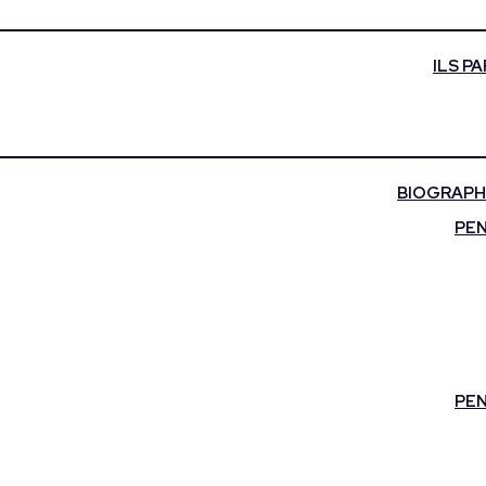
ILS P
BIOGRAPHI
PEN
PEN