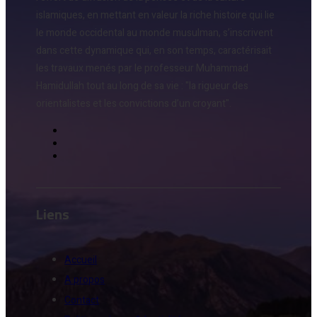
islamiques, en mettant en valeur la riche histoire qui lie
le monde occidental au monde musulman, s’inscrivent
dans cette dynamique qui, en son temps, caractérisait
les travaux menés par le professeur Muhammad
Hamidullah tout au long de sa vie : "la rigueur des
orientalistes et les convictions d’un croyant".
Liens
Accueil
A propos
Contact