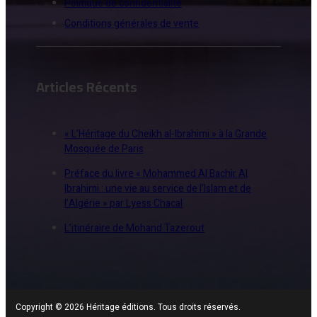
Politique de confidentialité
Conditions générales de vente
Articles Récents
« L’Héritage du Cheikh al-Ibrahimi » à la Grande
Mosquée de Paris
Préface du livre « Mohammed Al Bachir Al
Ibrahimi : une vie au service de l’Islam et de
l’Algérie » par Lyess Chacal
L’itinéraire de Mohand Tazerout
Copyright © 2026 Héritage éditions. Tous droits réservés.