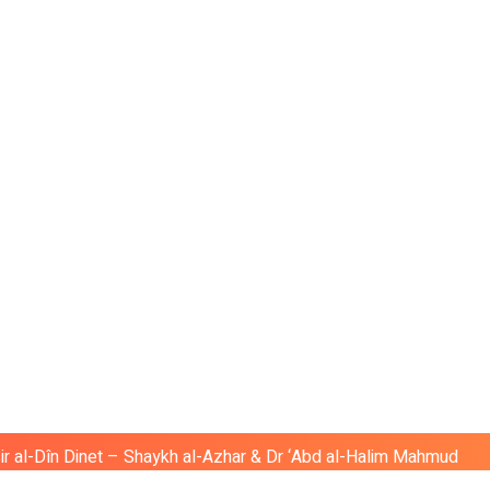
ir al-Dîn Dinet – Shaykh al-Azhar & Dr ‘Abd al-Halim Mahmud