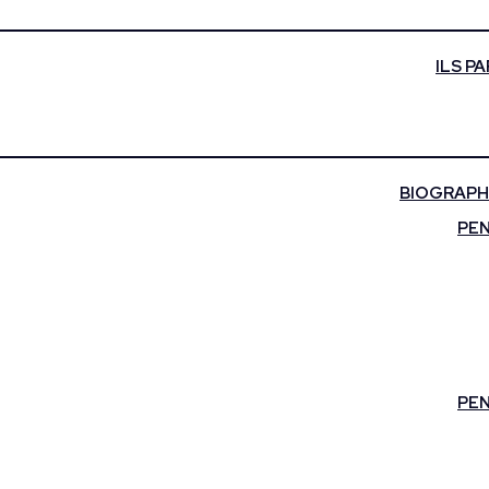
ILS P
BIOGRAPHI
PEN
PEN