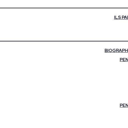
ILS P
BIOGRAPHI
PEN
PEN