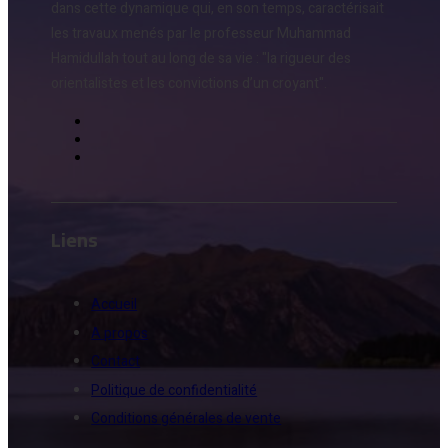
dans cette dynamique qui, en son temps, caractérisait
les travaux menés par le professeur Muhammad
Hamidullah tout au long de sa vie : "la rigueur des
orientalistes et les convictions d’un croyant".
Liens
Accueil
A propos
Contact
Politique de confidentialité
Conditions générales de vente