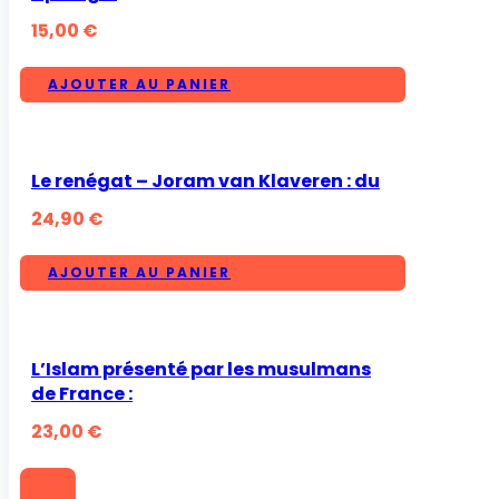
15,00
€
AJOUTER AU PANIER
Le renégat – Joram van Klaveren : du
24,90
€
AJOUTER AU PANIER
L’Islam présenté par les musulmans
de France :
23,00
€