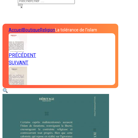
×
Accueil
Boutique
Religion
La tolérance de l’islam
PRÉCÉDENT
SUIVANT