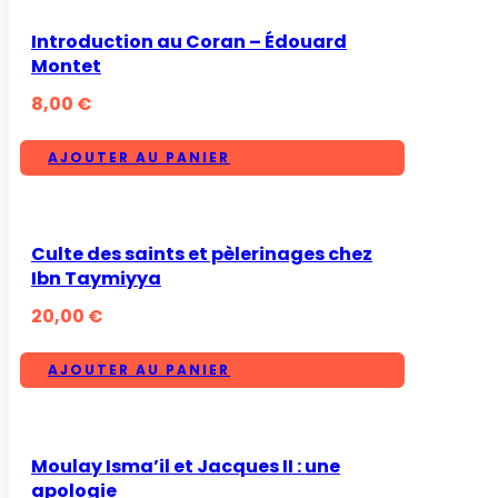
Introduction au Coran – Édouard
Montet
8,00
€
AJOUTER AU PANIER
Culte des saints et pèlerinages chez
Ibn Taymiyya
20,00
€
AJOUTER AU PANIER
Moulay Isma’il et Jacques II : une
apologie