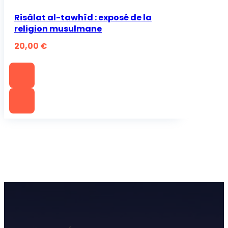
Risâlat al-tawhîd : exposé de la
religion musulmane
20,00
€