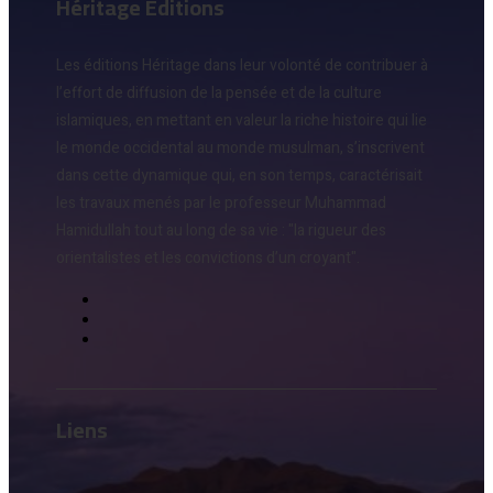
Héritage Éditions
Les éditions Héritage dans leur volonté de contribuer à
l’effort de diffusion de la pensée et de la culture
islamiques, en mettant en valeur la riche histoire qui lie
le monde occidental au monde musulman, s’inscrivent
dans cette dynamique qui, en son temps, caractérisait
les travaux menés par le professeur Muhammad
Hamidullah tout au long de sa vie : "la rigueur des
orientalistes et les convictions d’un croyant".
Liens