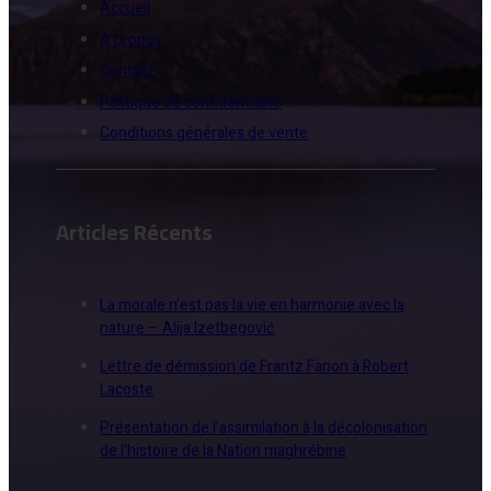
Accueil
A propos
Contact
Politique de confidentialité
Conditions générales de vente
Articles Récents
La morale n’est pas la vie en harmonie avec la
nature – Alija Izetbegović
Lettre de démission de Frantz Fanon à Robert
Lacoste
Présentation de l’assimilation à la décolonisation
de l’histoire de la Nation maghrébine