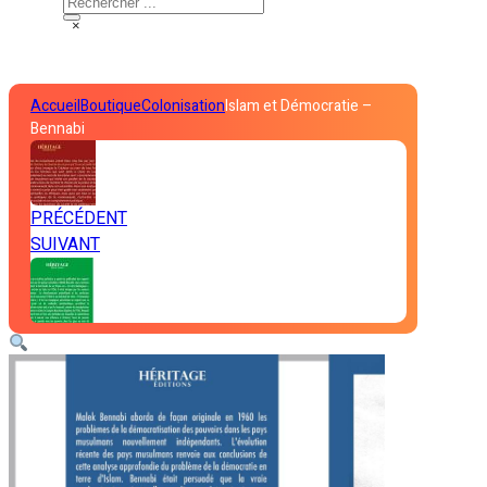
×
Accueil
Boutique
Colonisation
Islam et Démocratie –
Bennabi
PRÉCÉDENT
SUIVANT