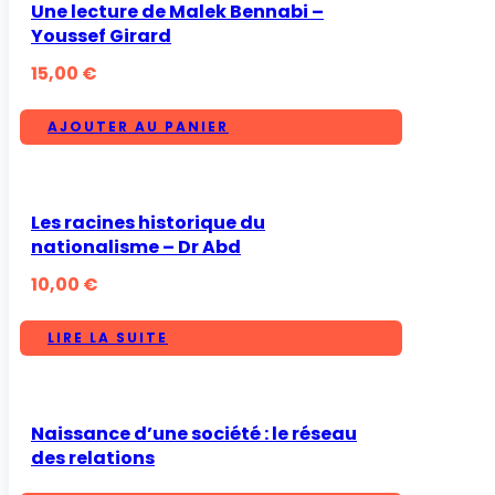
Une lecture de Malek Bennabi –
Youssef Girard
15,00
€
AJOUTER AU PANIER
Les racines historique du
nationalisme – Dr Abd
10,00
€
LIRE LA SUITE
Naissance d’une société : le réseau
des relations