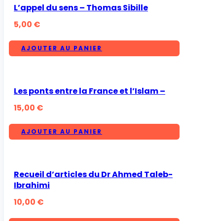
L’appel du sens – Thomas Sibille
5,00
€
AJOUTER AU PANIER
Les ponts entre la France et l’Islam –
15,00
€
AJOUTER AU PANIER
Recueil d’articles du Dr Ahmed Taleb-
Ibrahimi
10,00
€