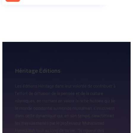
Héritage Éditions
Les éditions Héritage dans leur volonté de contribuer à
l’effort de diffusion de la pensée et de la culture
islamiques, en mettant en valeur la riche histoire qui lie
le monde occidental au monde musulman, s’inscrivent
dans cette dynamique qui, en son temps, caractérisait
les travaux menés par le professeur Muhammad
Hamidullah tout au long de sa vie : "la rigueur des