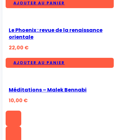
AJOUTER AU PANIER
Le Phoenix : revue de la renaissance
orientale
22,00
€
AJOUTER AU PANIER
Méditations – Malek Bennabi
10,00
€