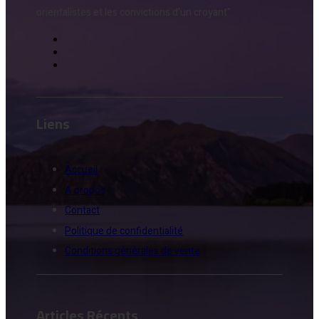
orientalistes et les convictions d’un croyant".
Liens
Accueil
A propos
Contact
Politique de confidentialité
Conditions générales de vente
Articles Récents