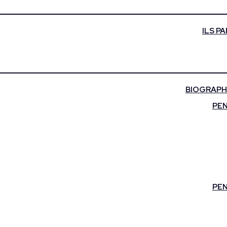
ILS P
BIOGRAPHI
PEN
PEN