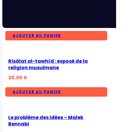
AJOUTER AU PANIER
Risâlat al-tawhîd : exposé de la
religion musulmane
20,00
€
AJOUTER AU PANIER
Le problème des idées – Malek
Bennabi