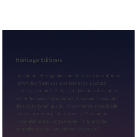
Héritage Éditions
Les éditions Héritage dans leur volonté de contribuer à
l’effort de diffusion de la pensée et de la culture
islamiques, en mettant en valeur la riche histoire qui lie
le monde occidental au monde musulman, s’inscrivent
dans cette dynamique qui, en son temps, caractérisait
les travaux menés par le professeur Muhammad
Hamidullah tout au long de sa vie : "la rigueur des
orientalistes et les convictions d’un croyant".