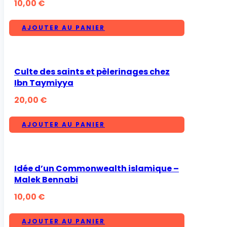
10,00
€
AJOUTER AU PANIER
Culte des saints et pèlerinages chez
Ibn Taymiyya
20,00
€
AJOUTER AU PANIER
Idée d’un Commonwealth islamique –
Malek Bennabi
10,00
€
AJOUTER AU PANIER